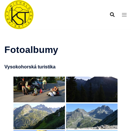
Preskočiť
na
obsah
Fotoalbumy
Vysokohorská turistika