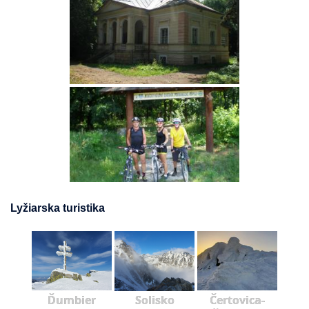
Lyžiarska turistika
Ďumbier
Solisko
Čertovica-