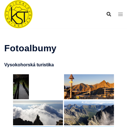
Preskočiť
na
obsah
Fotoalbumy
Vysokohorská turistika