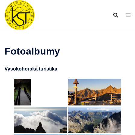
Preskočiť
na
obsah
Fotoalbumy
Vysokohorská turistika