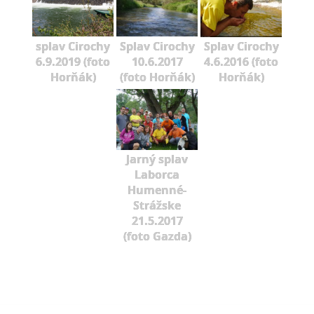
splav Cirochy
Splav Cirochy
Splav Cirochy
6.9.2019 (foto
10.6.2017
4.6.2016 (foto
Horňák)
(foto Horňák)
Horňák)
Jarný splav
Laborca
Humenné-
Strážske
21.5.2017
(foto Gazda)