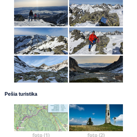
Pešia turistika
foto (1)
foto (2)