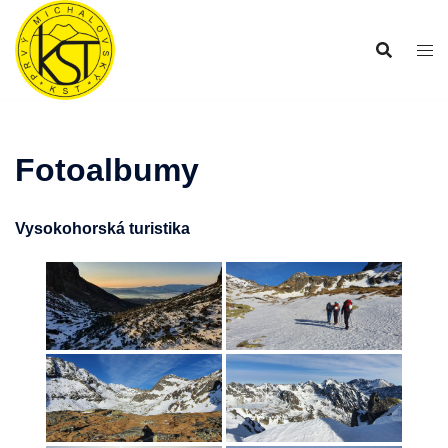
Preskočiť
na
obsah
Fotoalbumy
Vysokohorská turistika