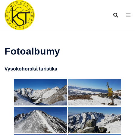
Preskočiť
na
obsah
Fotoalbumy
Vysokohorská turistika