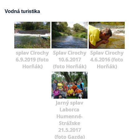
Vodná turistika
splav Cirochy
Splav Cirochy
Splav Cirochy
6.9.2019 (foto
10.6.2017
4.6.2016 (foto
Horňák)
(foto Horňák)
Horňák)
Jarný splav
Laborca
Humenné-
Strážske
21.5.2017
(foto Gazda)