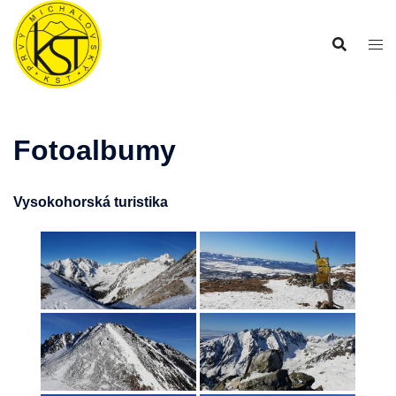
Preskočiť
na
obsah
Fotoalbumy
Vysokohorská turistika