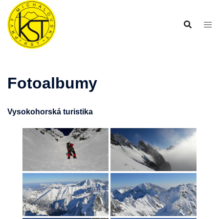
Preskočiť
na
obsah
Fotoalbumy
Vysokohorská turistika