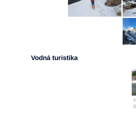
Vodná turistika
s
6