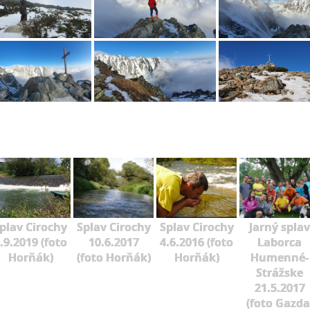
plav Cirochy
Splav Cirochy
Splav Cirochy
Jarný splav
.9.2019 (foto
10.6.2017
4.6.2016 (foto
Laborca
Horňák)
(foto Horňák)
Horňák)
Humenné-
Strážske
21.5.2017
(foto Gazda