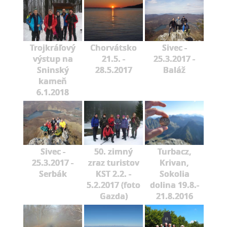
Trojkráľový
Chorvátsko
Sivec -
výstup na
21.5. -
25.3.2017 -
Sninský
28.5.2017
Baláž
kameň
6.1.2018
Sivec -
50. zimný
Turbacz,
25.3.2017 -
zraz turistov
Krivan,
Serbák
KST 2.2. -
Sokolia
5.2.2017 (foto
dolina 19.8.-
Gazda)
21.8.2016