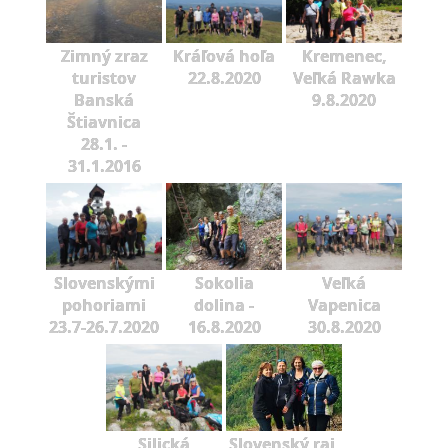
Zimný zraz
Kráľová hoľa
Kremenec,
turistov
22.8.2020
Veľká Rawka
Banská
9.8.2020
Štiavnica
28.1. -
31.1.2016
Slovenskými
Sokolia
Veľká
pohoriami
dolina -
Vapenica
23.7-26.7.2020
16.8.2020
30.8.2020
Silická
Slovenský raj,