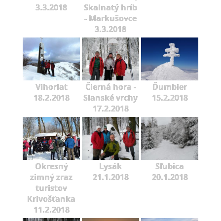
3.3.2018
Skalnatý hríb
- Markušovce
3.3.2018
Vihorlat
Čierná hora -
Ďumbier
18.2.2018
Slanské vrchy
15.2.2018
17.2.2018
Okresný
Lysák
Sľubica
zimný zraz
21.1.2018
20.1.2018
turistov
Krivošťanka
11.2.2018