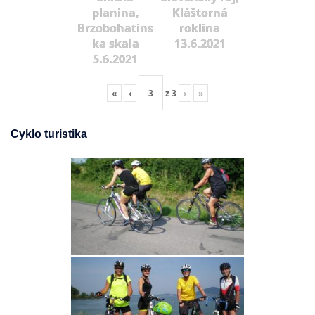
planina,
Kláštorná
Brzobohatins
roklina
ka skala
13.6.2021
5.6.2021
«
‹
z
3
›
»
Cyklo turistika