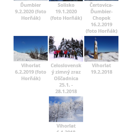
Ďumbier
Solisko
Čertovica-
9.2.2020 (foto
19.1.2020
Ďumbier-
Horňák)
(foto Horňák)
Chopok
16.2.2019
(foto Horňák)
Vihorlat
Celoslovensk
Vihorlat
6.2.2019 (foto
ý zimný zraz
19.2.2018
Horňák)
Oščadnica
25.1. -
28.1.2018
Vihorlat