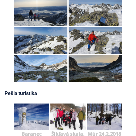
Pešia turistika
Baranec
Šikľavá skala,
Múr 24.2.2018