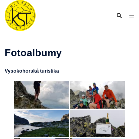
Preskočiť
na
obsah
Fotoalbumy
Vysokohorská turistika