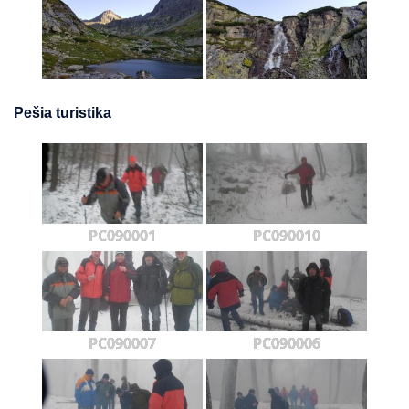
Pešia turistika
PC090001
PC090010
PC090007
PC090006