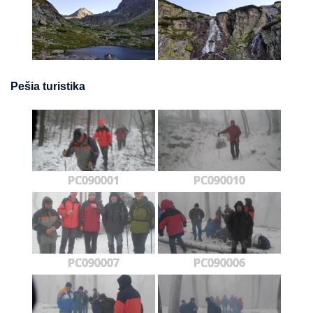
Pešia turistika
PC090001
PC090010
PC090007
PC090006