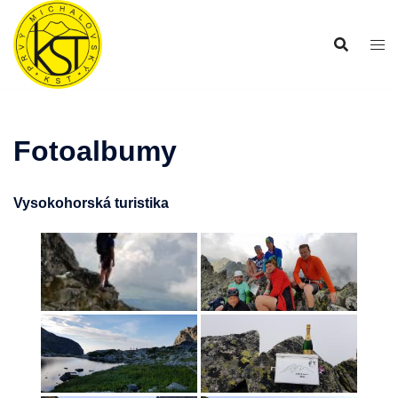
Preskočiť
na
obsah
Fotoalbumy
Vysokohorská turistika