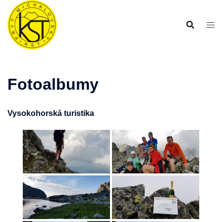
Preskočiť
na
obsah
Fotoalbumy
Vysokohorská turistika