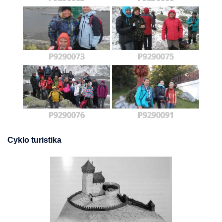
P9290073
P9290075
P9290076
P9290091
Cyklo turistika