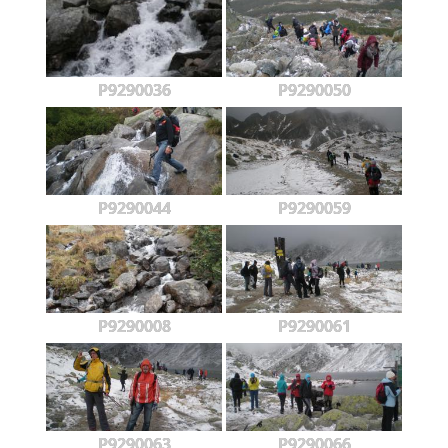
P9290036
P9290050
P9290044
P9290059
P9290008
P9290061
P9290063
P9290066