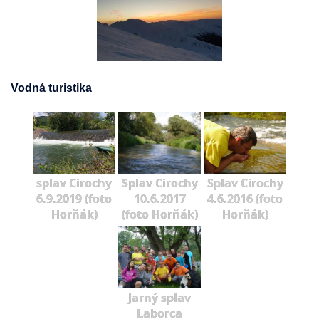
Vodná turistika
splav Cirochy
Splav Cirochy
Splav Cirochy
6.9.2019 (foto
10.6.2017
4.6.2016 (foto
Horňák)
(foto Horňák)
Horňák)
Jarný splav
Laborca