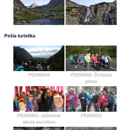
Pešia turistika
P9290043
P9290005- Štrbské
pleso
P9290002- začiatok
P9290033
akcie autobus