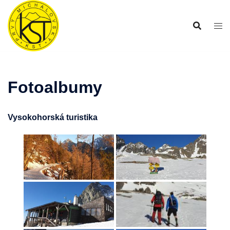
Preskočiť
na
obsah
Fotoalbumy
Vysokohorská turistika