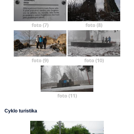
foto (7)
foto (8)
foto (9)
foto (10)
foto (11)
Cyklo turistika