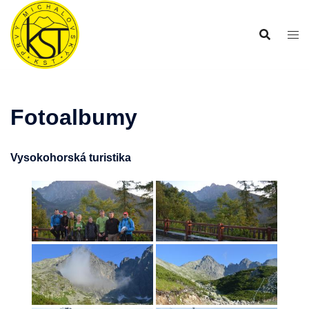
Preskočiť
na
obsah
Fotoalbumy
Vysokohorská turistika