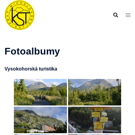
Preskočiť
na
obsah
Fotoalbumy
Vysokohorská turistika