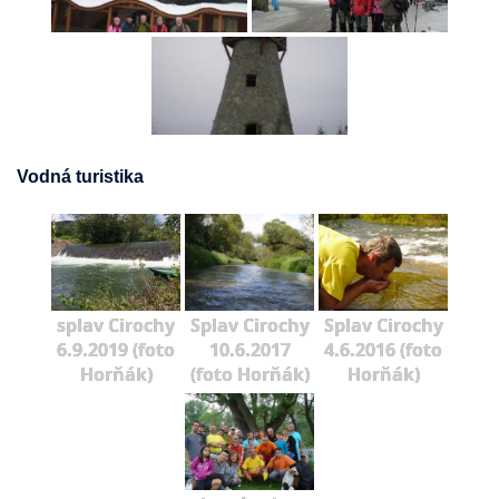
Vodná turistika
splav Cirochy
Splav Cirochy
Splav Cirochy
6.9.2019 (foto
10.6.2017
4.6.2016 (foto
Horňák)
(foto Horňák)
Horňák)