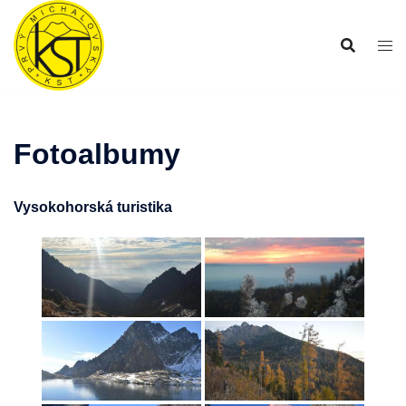
Preskočiť
na
obsah
Fotoalbumy
Vysokohorská turistika