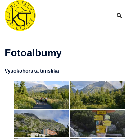
Preskočiť
na
obsah
Fotoalbumy
Vysokohorská turistika