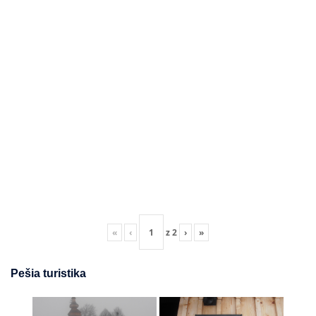
«
‹
z
2
›
»
Pešia turistika