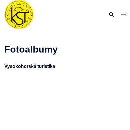
Preskočiť
na
obsah
Fotoalbumy
Vysokohorská turistika