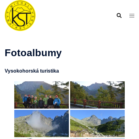
Preskočiť
na
obsah
Fotoalbumy
Vysokohorská turistika