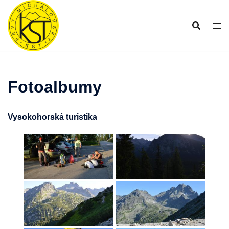
Preskočiť
na
obsah
Fotoalbumy
Vysokohorská turistika