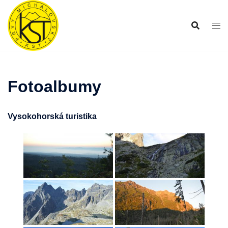
Preskočiť
na
obsah
Fotoalbumy
Vysokohorská turistika