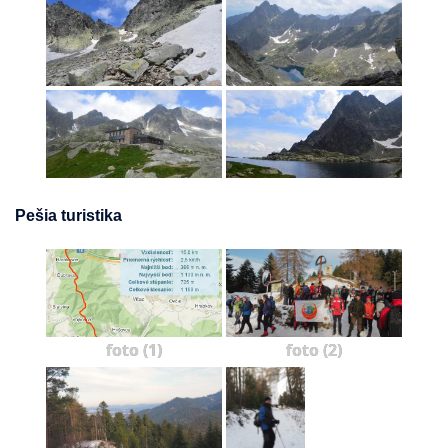
Pešia turistika
foto (1)
foto (2)