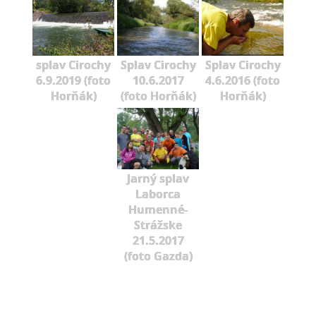
splav Cirochy
Splav Cirochy
Splav Cirochy
6.9.2019 (foto
10.6.2017
4.6.2016 (foto
Horňák)
(foto Horňák)
Horňák)
Jarný splav
Laborca
Humenné-
Strážske
21.5.2017
(foto Gazda)