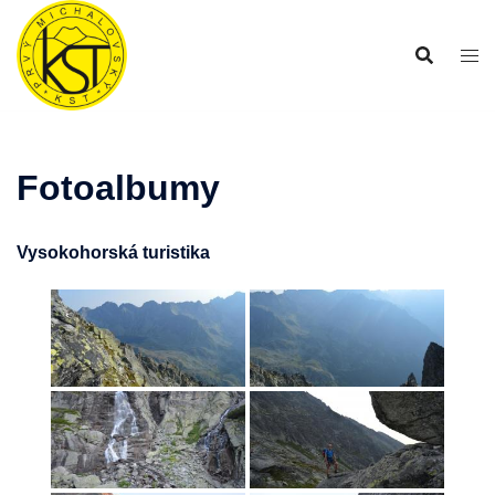
Preskočiť
na
obsah
Fotoalbumy
Vysokohorská turistika