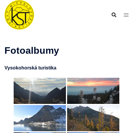
Preskočiť
na
obsah
Fotoalbumy
Vysokohorská turistika