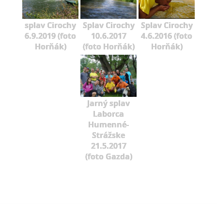
splav Cirochy
Splav Cirochy
Splav Cirochy
6.9.2019 (foto
10.6.2017
4.6.2016 (foto
Horňák)
(foto Horňák)
Horňák)
Jarný splav
Laborca
Humenné-
Strážske
21.5.2017
(foto Gazda)