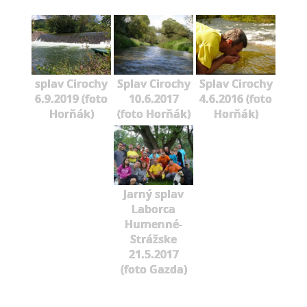
splav Cirochy
Splav Cirochy
Splav Cirochy
6.9.2019 (foto
10.6.2017
4.6.2016 (foto
Horňák)
(foto Horňák)
Horňák)
Jarný splav
Laborca
Humenné-
Strážske
21.5.2017
(foto Gazda)