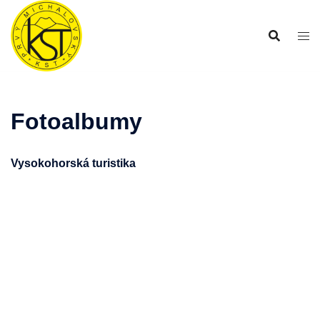
Preskočiť
na
obsah
Fotoalbumy
Vysokohorská turistika