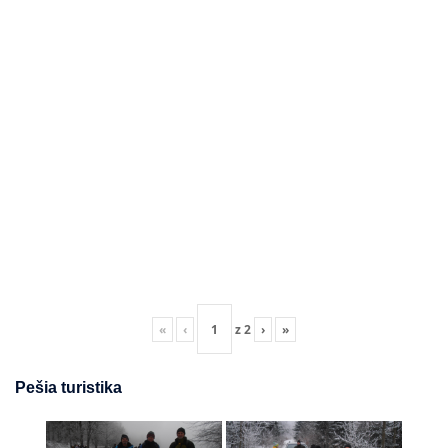
«
‹
z
2
›
»
Pešia turistika