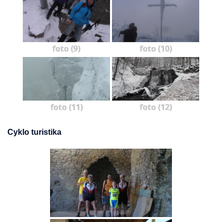
foto (9)
foto (10)
foto (11)
foto (12)
Cyklo turistika