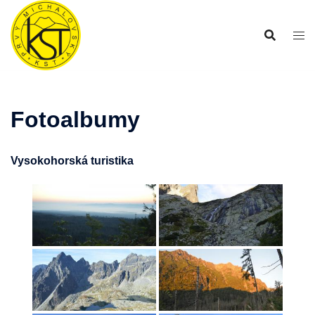
Preskočiť
na
obsah
Fotoalbumy
Vysokohorská turistika