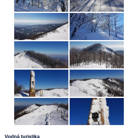
Vodná turistika