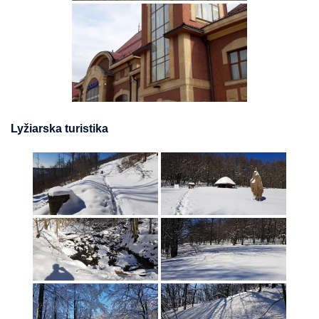
Lyžiarska turistika