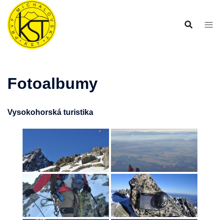
Preskočiť
na
obsah
Fotoalbumy
Vysokohorská turistika