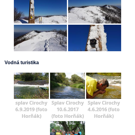
Vodná turistika
splav Cirochy
Splav Cirochy
Splav Cirochy
6.9.2019 (foto
10.6.2017
4.6.2016 (foto
Horňák)
(foto Horňák)
Horňák)