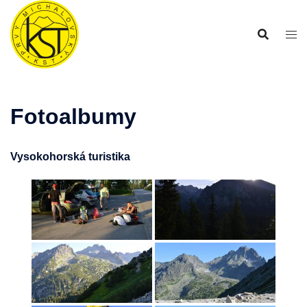
Preskočiť
na
obsah
Fotoalbumy
Vysokohorská turistika