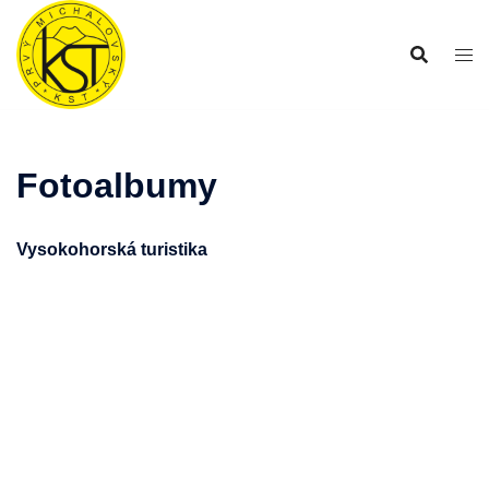
Preskočiť
na
obsah
Fotoalbumy
Vysokohorská turistika