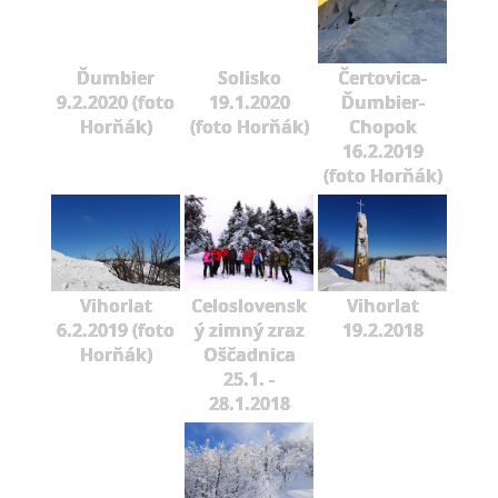
Ďumbier
Solisko
Čertovica-
9.2.2020 (foto
19.1.2020
Ďumbier-
Horňák)
(foto Horňák)
Chopok
16.2.2019
(foto Horňák)
Vihorlat
Celoslovensk
Vihorlat
6.2.2019 (foto
ý zimný zraz
19.2.2018
Horňák)
Oščadnica
25.1. -
28.1.2018