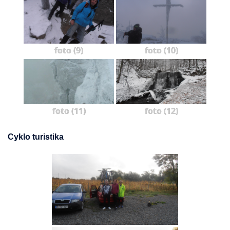
foto (9)
foto (10)
foto (11)
foto (12)
Cyklo turistika