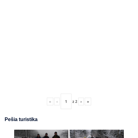
«
‹
z
2
›
»
Pešia turistika