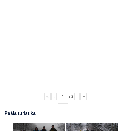
«
‹
z
2
›
»
Pešia turistika