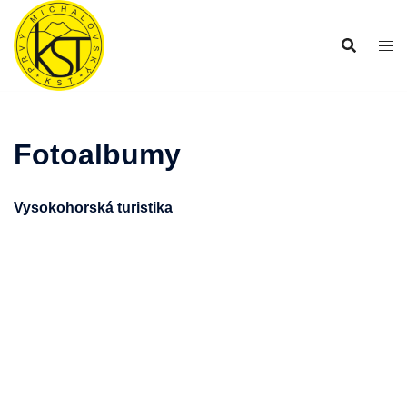
Preskočiť
na
obsah
Fotoalbumy
Vysokohorská turistika