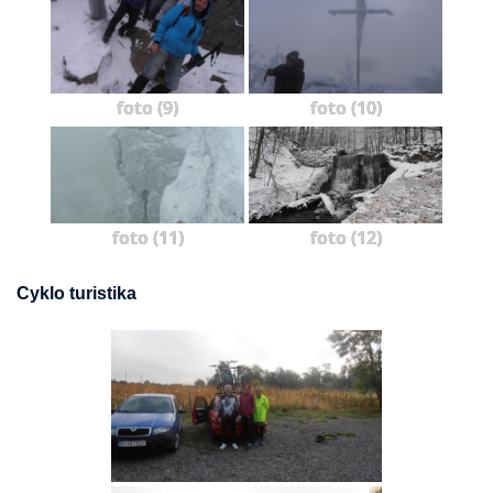
foto (9)
foto (10)
foto (11)
foto (12)
Cyklo turistika