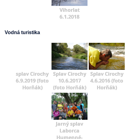
Vihorlat
6.1.2018
Vodná turistika
splav Cirochy
Splav Cirochy
Splav Cirochy
6.9.2019 (foto
10.6.2017
4.6.2016 (foto
Horňák)
(foto Horňák)
Horňák)
Jarný splav
Laborca
Humenné-