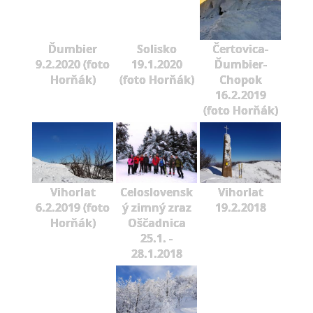
Ďumbier
Solisko
Čertovica-
9.2.2020 (foto
19.1.2020
Ďumbier-
Horňák)
(foto Horňák)
Chopok
16.2.2019
(foto Horňák)
Vihorlat
Celoslovensk
Vihorlat
6.2.2019 (foto
ý zimný zraz
19.2.2018
Horňák)
Oščadnica
25.1. -
28.1.2018