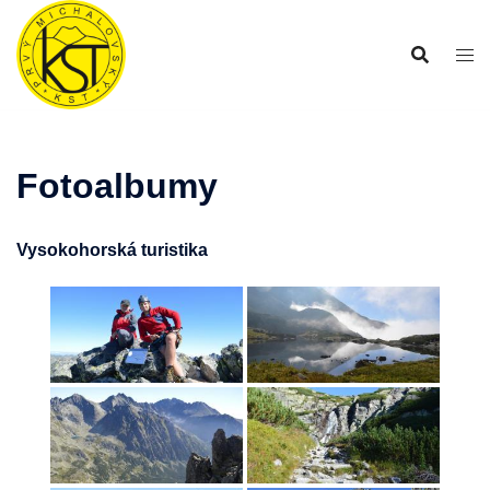
Preskočiť
na
obsah
Fotoalbumy
Vysokohorská turistika