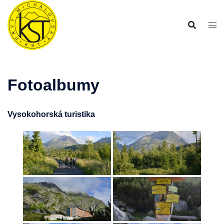
Preskočiť
na
obsah
Fotoalbumy
Vysokohorská turistika