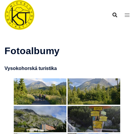
Preskočiť
na
obsah
Fotoalbumy
Vysokohorská turistika