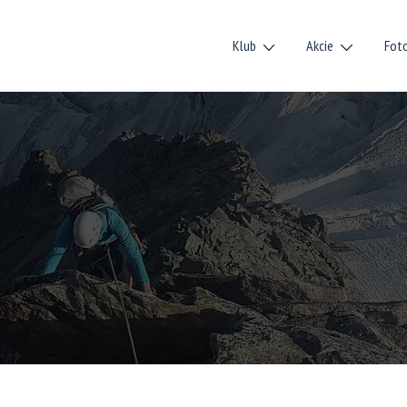
Klub
Akcie
Fot