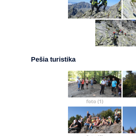
Pešia turistika
foto (1)