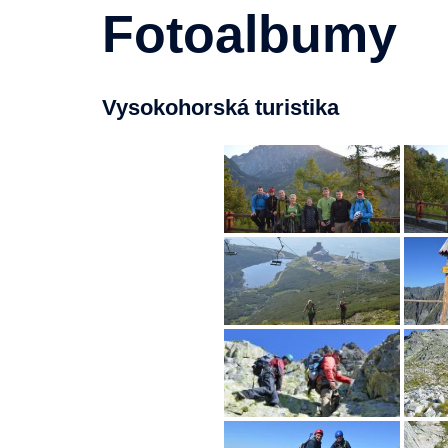
Fotoalbumy
Vysokohorská turistika