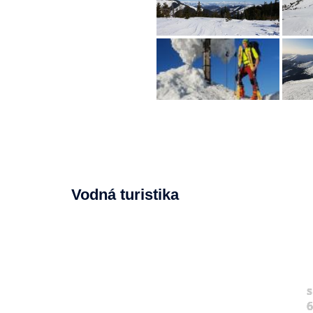
Vodná turistika
s
6