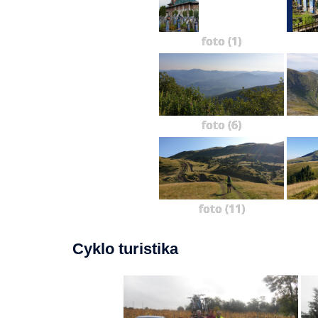
foto (1)
foto (6)
foto (11)
Cyklo turistika