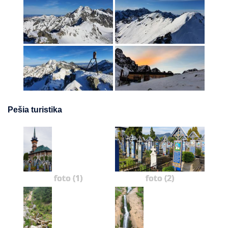
Pešia turistika
foto (1)
foto (2)