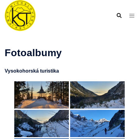
Preskočiť
na
obsah
Fotoalbumy
Vysokohorská turistika