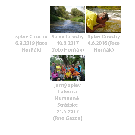
splav Cirochy
Splav Cirochy
Splav Cirochy
6.9.2019 (foto
10.6.2017
4.6.2016 (foto
Horňák)
(foto Horňák)
Horňák)
Jarný splav
Laborca
Humenné-
Strážske
21.5.2017
(foto Gazda)