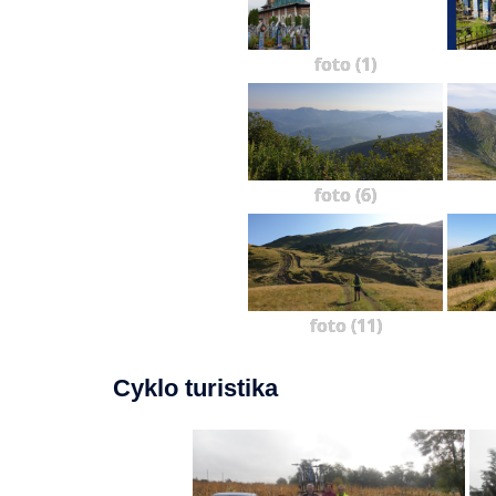
foto (1)
foto (6)
foto (11)
Cyklo turistika