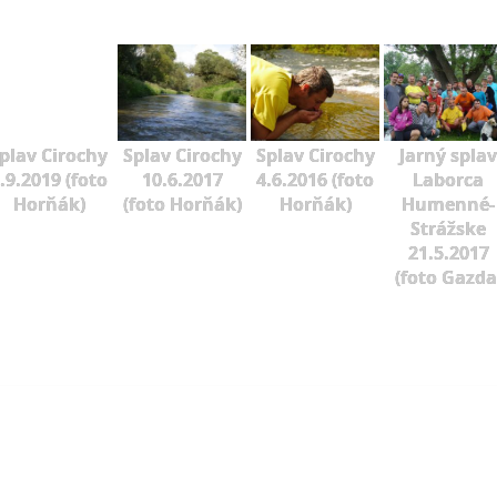
plav Cirochy
Splav Cirochy
Splav Cirochy
Jarný splav
.9.2019 (foto
10.6.2017
4.6.2016 (foto
Laborca
Horňák)
(foto Horňák)
Horňák)
Humenné-
Strážske
21.5.2017
(foto Gazda