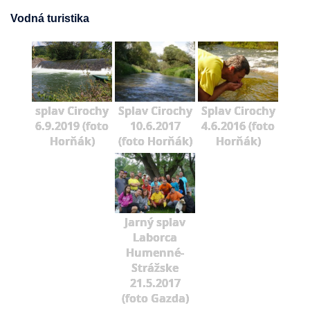
Vodná turistika
splav Cirochy
Splav Cirochy
Splav Cirochy
6.9.2019 (foto
10.6.2017
4.6.2016 (foto
Horňák)
(foto Horňák)
Horňák)
Jarný splav
Laborca
Humenné-
Strážske
21.5.2017
(foto Gazda)