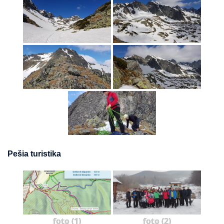
Pešia turistika
foto (1)
foto (2)