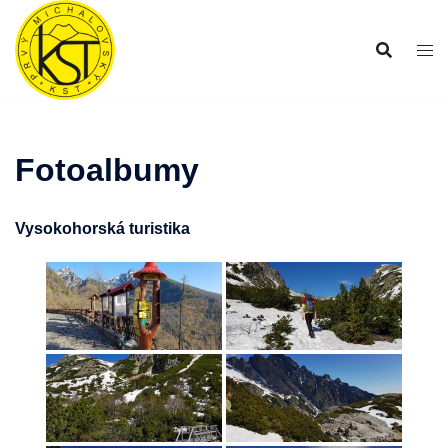
Preskočiť
na
obsah
Fotoalbumy
Vysokohorská turistika