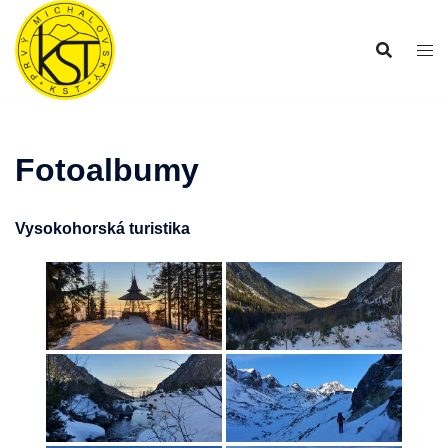
Preskočiť
na
obsah
Fotoalbumy
Vysokohorská turistika