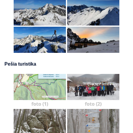
Pešia turistika
foto (1)
foto (2)