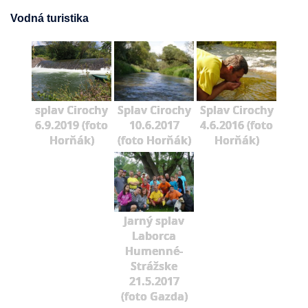
Vodná turistika
splav Cirochy
Splav Cirochy
Splav Cirochy
6.9.2019 (foto
10.6.2017
4.6.2016 (foto
Horňák)
(foto Horňák)
Horňák)
Jarný splav
Laborca
Humenné-
Strážske
21.5.2017
(foto Gazda)