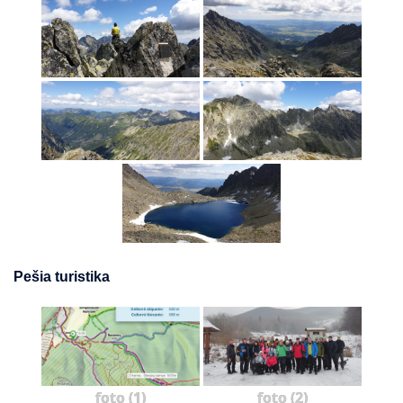
Pešia turistika
foto (1)
foto (2)