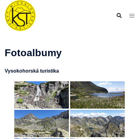
Preskočiť
na
obsah
Fotoalbumy
Vysokohorská turistika