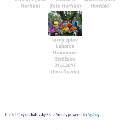
Horňák)
(foto Horňák)
Horňák)
Jarný splav
Laborca
Humenné-
Strážske
21.5.2017
(foto Gazda)
© 2026 Prvý michalovský KST. Proudly powered by
Sydney