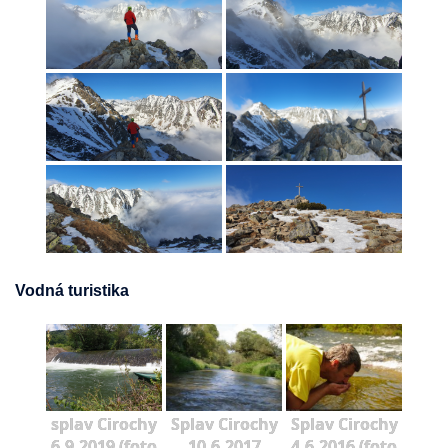
Vodná turistika
splav Cirochy
Splav Cirochy
Splav Cirochy
6.9.2019 (foto
10.6.2017
4.6.2016 (foto