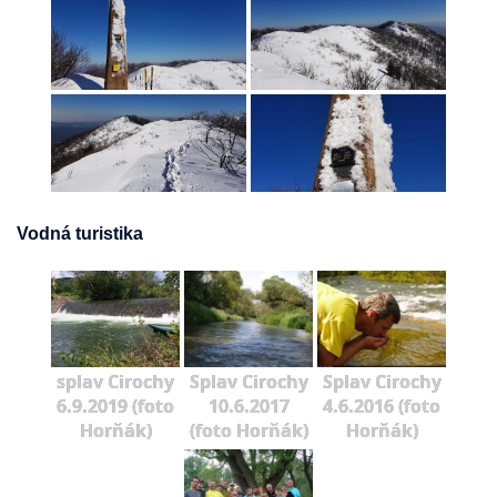
Vodná turistika
splav Cirochy
Splav Cirochy
Splav Cirochy
6.9.2019 (foto
10.6.2017
4.6.2016 (foto
Horňák)
(foto Horňák)
Horňák)