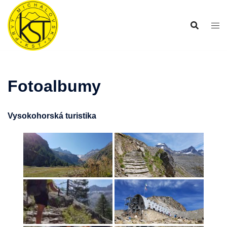
Preskočiť
na
obsah
Fotoalbumy
Vysokohorská turistika