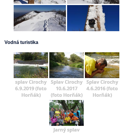
Vodná turistika
splav Cirochy
Splav Cirochy
Splav Cirochy
6.9.2019 (foto
10.6.2017
4.6.2016 (foto
Horňák)
(foto Horňák)
Horňák)
Jarný splav