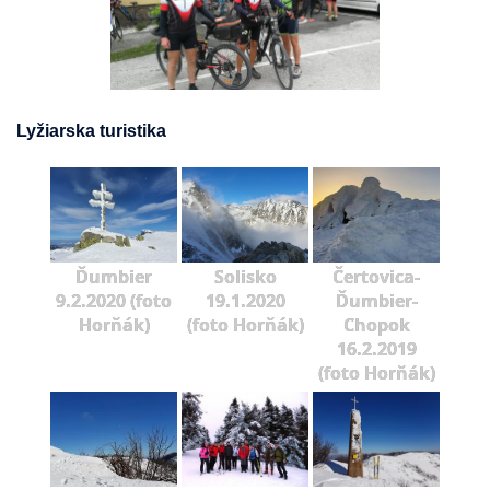
Lyžiarska turistika
Ďumbier
Solisko
Čertovica-
9.2.2020 (foto
19.1.2020
Ďumbier-
Horňák)
(foto Horňák)
Chopok
16.2.2019
(foto Horňák)