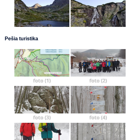
Pešia turistika
foto (1)
foto (2)
foto (3)
foto (4)