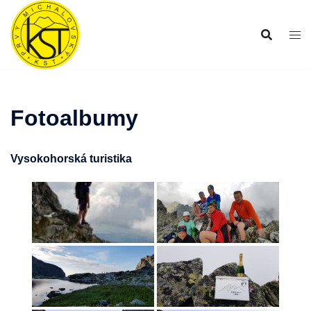
Preskočiť
na
obsah
Fotoalbumy
Vysokohorská turistika