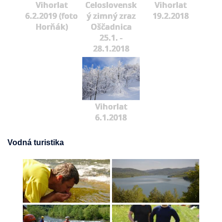
Vihorlat
Celoslovensk
Vihorlat
6.2.2019 (foto
ý zimný zraz
19.2.2018
Horňák)
Oščadnica
25.1. -
28.1.2018
Vihorlat
6.1.2018
Vodná turistika