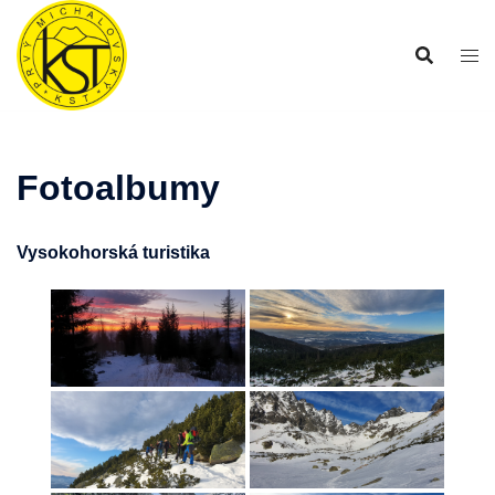
Preskočiť
na
obsah
Fotoalbumy
Vysokohorská turistika