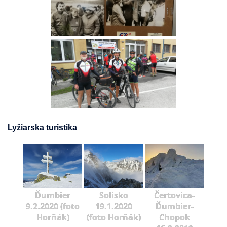
Lyžiarska turistika
Ďumbier
Solisko
Čertovica-
9.2.2020 (foto
19.1.2020
Ďumbier-
Horňák)
(foto Horňák)
Chopok