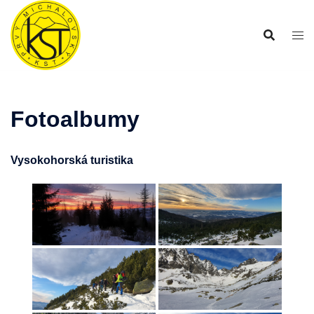
Preskočiť
na
obsah
Fotoalbumy
Vysokohorská turistika