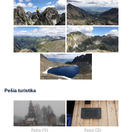
Pešia turistika
foto (1)
foto (2)