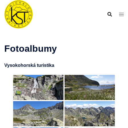
Preskočiť
na
obsah
Fotoalbumy
Vysokohorská turistika