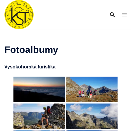
Preskočiť
na
obsah
Fotoalbumy
Vysokohorská turistika