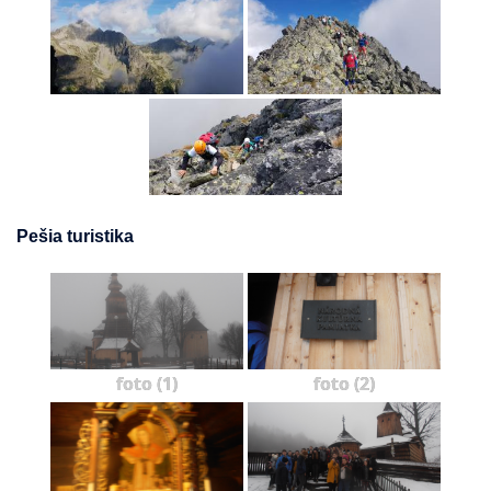
Pešia turistika
foto (1)
foto (2)