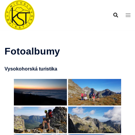
Preskočiť
na
obsah
Fotoalbumy
Vysokohorská turistika