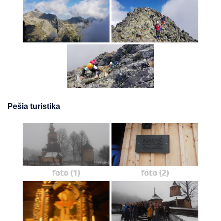
Pešia turistika
foto (1)
foto (2)