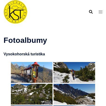
Preskočiť
na
obsah
Fotoalbumy
Vysokohorská turistika