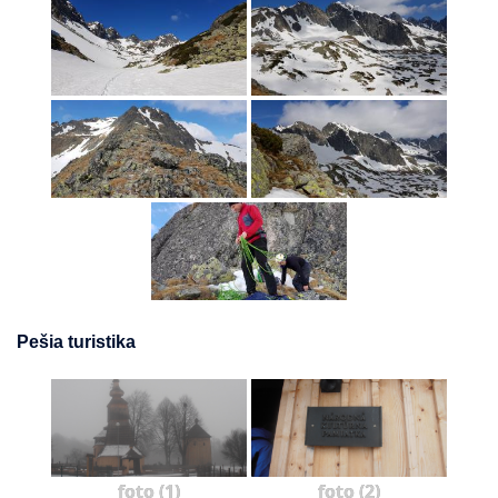
Pešia turistika
foto (1)
foto (2)